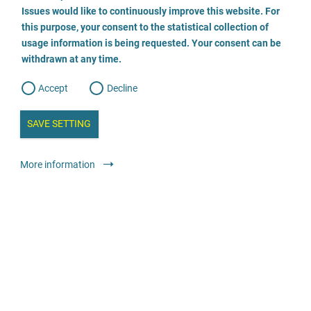
o
o
Issues would like to continuously improve this website. For
n
s
Beratungsstelle für Eltern, Jugendliche und Kinder
this purpose, your consent to the statistical collection of
e
s
n
usage information is being requested. Your consent can be
t
05221 131638
withdrawn at any time.
e
t
o
w
d
Accept
Decline
e
Envoyer un E-Mail
b
a
i
n
SAVE SETTING
Visiter le site
a
a
l
y
s
l
Conseil
Centres de conseil avec services spécialisés
Gratuit
More information
i
s
o
g
Kinderschutzdienst Neuwied
02635 9256069
Envoyer un E-Mail