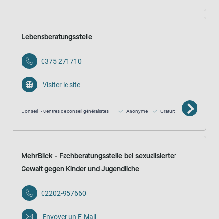
Lebensberatungsstelle
0375 271710
Visiter le site
Conseil
Centres de conseil généralistes
Anonyme
Gratuit
MehrBlick - Fachberatungsstelle bei sexualisierter
Gewalt gegen Kinder und Jugendliche
02202-957660
Envoyer un E-Mail