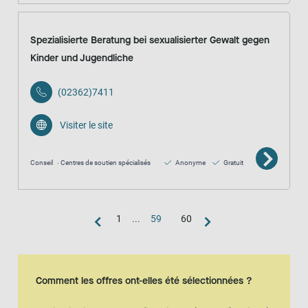
Spezialisierte Beratung bei sexualisierter Gewalt gegen
Kinder und Jugendliche
(02362)7411
Visiter le site
Conseil
Centres de soutien spécialisés
Anonyme
Gratuit
1
...
59
60
Vue de la carte
La carte est une représentation visuelle supplémentaire de la vue en l
Comment les offres ont-elles été sélectionnées ?