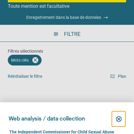
Toute mention est facultative
Enregistrement dans la base de données
FILTRE
Filtres sélectionnés
Mots clés
Réinitialiser le filtre
Plan
Vue en liste
Sur place (602)
Par téléphone (562)
En ligne (434)
C
⊗
Web analysis / data collection
l
C
The Independent Commissioner for Child Sexual Abuse