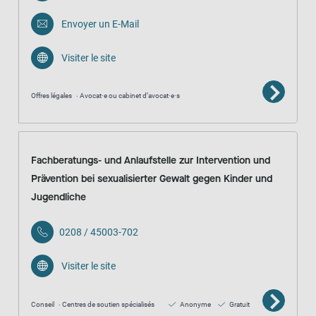
Envoyer un E-Mail
Visiter le site
Offres légales
Avocat·e ou cabinet d’avocat·e·s
Fachberatungs- und Anlaufstelle zur Intervention und
Prävention bei sexualisierter Gewalt gegen Kinder und
Jugendliche
0208 / 45003-702
Visiter le site
Conseil
Centres de soutien spécialisés
Anonyme
Gratuit