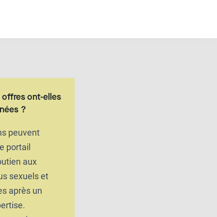
offres ont-elles
nnées ?
ons peuvent
le portail
outien aux
us sexuels et
es après un
ertise.