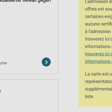
xualisierter Gewalt gegen
L'admission d
offres est so
certaines exi
aucune certifi
à l'admission
trouverez ici
informations 
trouverez ici
informations 
nyme
La carte est 
représentatio
supplémentair
s
liste