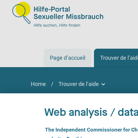
Page d’accueil
Trouver de l’ai
Home
/
Trouver de l’aide
Trouver de l’aide
Trouver de l'aide
Web analysis / data
Sur place, par téléphone, en ligne
C
The Independent Commissioner for Chil
o