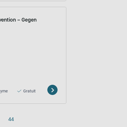
ävention – Gegen
nyme
Gratuit
44