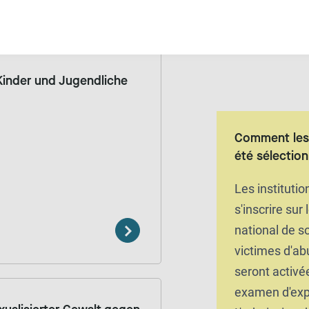
nyme
Gratuit
 Kinder und Jugendliche
Comment les 
été sélectio
Les instituti
s'inscrire sur 
national de s
victimes d'ab
seront activé
examen d'exp