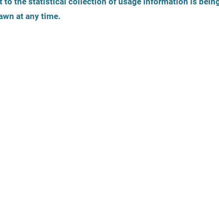
 to the statistical collection of usage information is bein
Identité de genre
Âge de la personne
awn at any time.
Vue de 
La carte est une 
tiques
Offres légales
Accessibilité
Thèmes