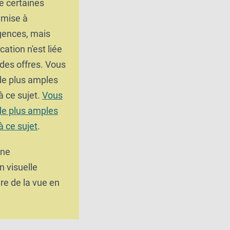
e certaines
umise à
gences, mais
cation n'est liée
 des offres. Vous
 de plus amples
à ce sujet.
Vous
 de plus amples
à ce sujet
.
une
n visuelle
e de la vue en