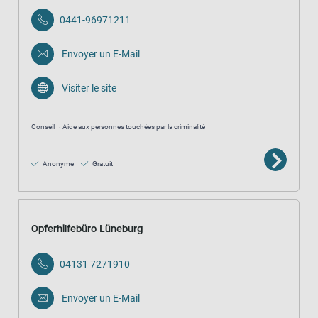
0441-96971211
Envoyer un E-Mail
Visiter le site
Conseil
Aide aux personnes touchées par la criminalité
Anonyme
Gratuit
Opferhilfebüro Lüneburg
04131 7271910
Envoyer un E-Mail