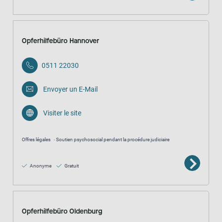
Opferhilfebüro Hannover
0511 22030
Envoyer un E-Mail
Visiter le site
Offres légales
Soutien psychosocial pendant la procédure judiciaire
Anonyme
Gratuit
Opferhilfebüro Oldenburg