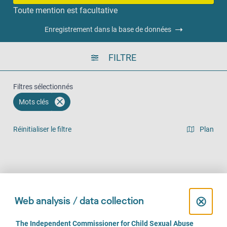
Toute mention est facultative
Enregistrement dans la base de données
FILTRE
Filtres sélectionnés
Mots clés
Réinitialiser le filtre
Plan
Vue en liste
Sur place (1141)
Par téléphone (932)
En ligne (707)
C
⊗
Web analysis / data collection
l
C
The Independent Commissioner for Child Sexual Abuse