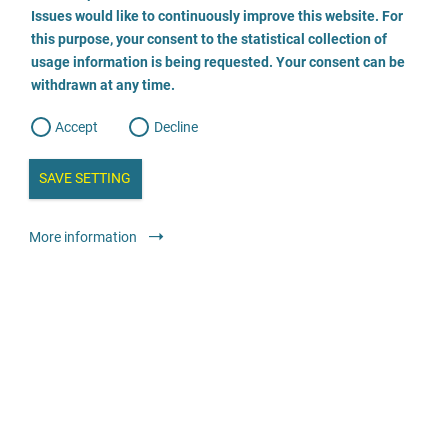
o
o
Issues would like to continuously improve this website. For
n
s
AWO Familien-, Freizeit- und Lernberatungszentrum
this purpose, your consent to the statistical collection of
e
s
n
usage information is being requested. Your consent can be
t
03843/842400
withdrawn at any time.
e
t
o
w
d
Accept
Decline
e
Envoyer un E-Mail
b
a
i
n
SAVE SETTING
Visiter le site
a
a
l
y
s
l
Conseil
Centres de conseil généralistes
Anonyme
Gratuit
More information
i
s
o
g
Traumaambulanz für Kinder und Jugendliche an der
Charité Berlin
030 450 516 100