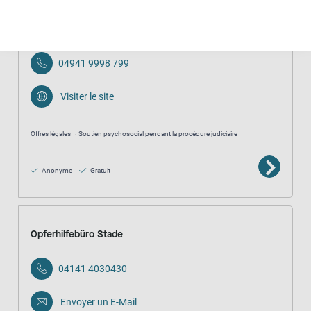
Opferhilfebüro Aurich
04941 9998 799
Visiter le site
Offres légales
Soutien psychosocial pendant la procédure judiciaire
Anonyme
Gratuit
Opferhilfebüro Stade
04141 4030430
Envoyer un E-Mail