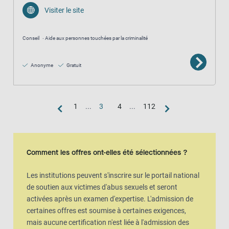
Visiter le site
Conseil
Aide aux personnes touchées par la criminalité
Anonyme
Gratuit
1
...
3
4
...
112
Vue de la carte
La carte est une représentation visuelle supplémentaire de la vue en l
Comment les offres ont-elles été sélectionnées ?
Les institutions peuvent s'inscrire sur le portail national
de soutien aux victimes d'abus sexuels et seront
activées après un examen d'expertise. L'admission de
certaines offres est soumise à certaines exigences,
mais aucune certification n'est liée à l'admission des