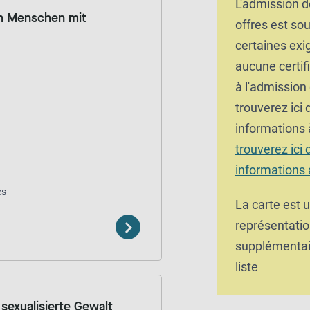
L'admission d
on Menschen mit
offres est so
certaines exi
aucune certifi
à l'admission
trouverez ici
informations 
trouverez ici
informations 
és
La carte est 
représentatio
supplémentair
liste
sexualisierte Gewalt