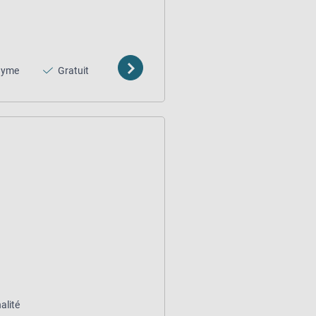
nyme
Gratuit
alité