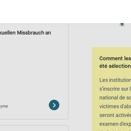
nyme
Gratuit
xuellen Missbrauch an
Comment les 
été sélectio
Les instituti
s'inscrire sur 
national de s
victimes d'ab
nyme
seront activé
examen d'exp