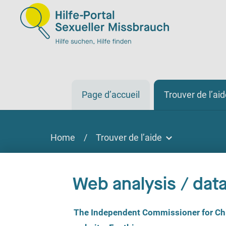
Page d’accueil
Trouver de l’ai
Home
/
Trouver de l’aide
Trouver de l’aide
Trouver de l'aide
Web analysis / data
Sur place, par téléphone, en ligne
C
The Independent Commissioner for Chil
o