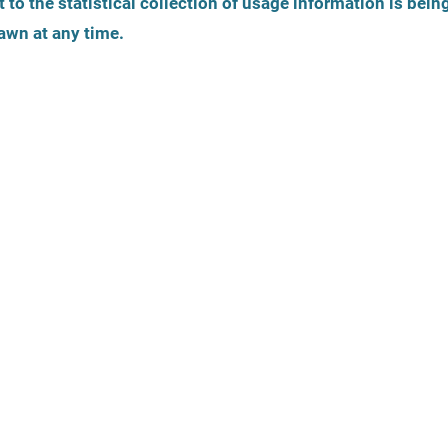
 to the statistical collection of usage information is bein
Identité de genre
Âge de la personne
awn at any time.
Vue de 
La carte est une 
tiques
Offres légales
Accessibilité
Thèmes