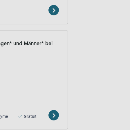
ungen* und Männer* bei
nyme
Gratuit