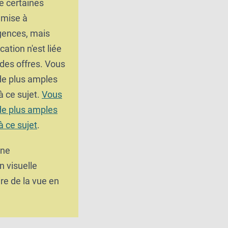
e certaines
umise à
gences, mais
cation n'est liée
 des offres. Vous
 de plus amples
à ce sujet.
Vous
 de plus amples
à ce sujet
.
une
n visuelle
e de la vue en