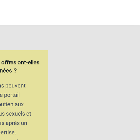
offres ont-elles
nnées ?
ons peuvent
le portail
outien aux
us sexuels et
es après un
ertise.