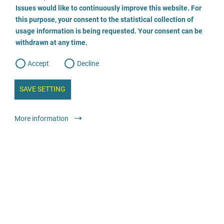
o
o
Issues would like to continuously improve this website. For
n
s
Beratungsstelle für Frauen und Mädchen Potsdam
this purpose, your consent to the statistical collection of
e
s
n
usage information is being requested. Your consent can be
t
0331 974695
withdrawn at any time.
e
t
o
w
d
Accept
Decline
e
Envoyer un E-Mail
b
a
i
n
SAVE SETTING
Visiter le site
a
a
l
y
s
l
Conseil
Centres de conseil avec services spécialisés
More information
i
s
o
Anonyme
Gratuit
g
Kinder- und Jugendnotdienst 1
0351-2754004