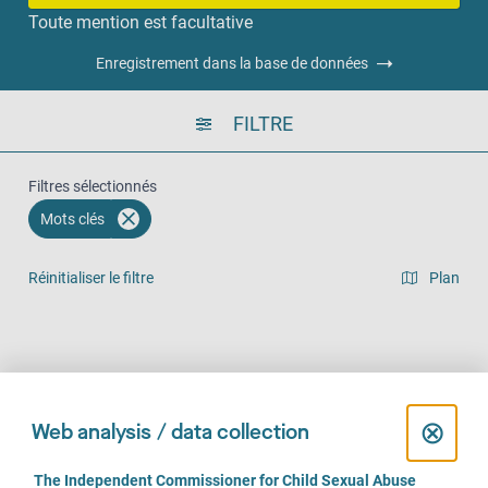
Toute mention est facultative
Enregistrement dans la base de données
FILTRE
Filtres sélectionnés
Mots clés
Réinitialiser le filtre
Plan
Vue en liste
Sur place (636)
Par téléphone (542)
En ligne (414)
C
⊗
Web analysis / data collection
l
C
The Independent Commissioner for Child Sexual Abuse