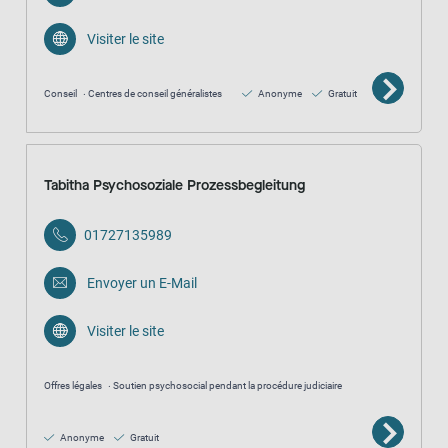
Visiter le site
Conseil
Centres de conseil généralistes
Anonyme
Gratuit
Tabitha Psychosoziale Prozessbegleitung
01727135989
Envoyer un E-Mail
Visiter le site
Offres légales
Soutien psychosocial pendant la procédure judiciaire
Anonyme
Gratuit