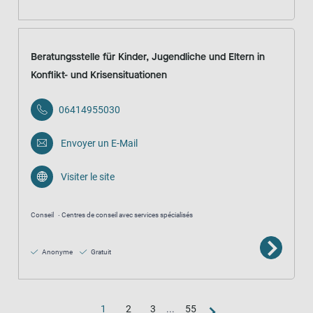
Beratungsstelle für Kinder, Jugendliche und Eltern in
Konflikt- und Krisensituationen
06414955030
Envoyer un E-Mail
Visiter le site
Conseil
Centres de conseil avec services spécialisés
Anonyme
Gratuit
1
2
3
...
55