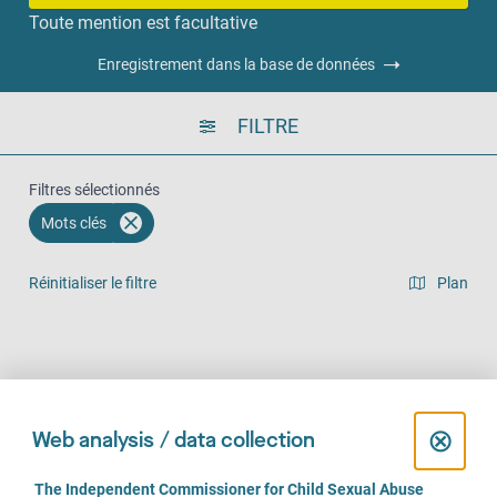
Toute mention est facultative
Enregistrement dans la base de données
FILTRE
Filtres sélectionnés
Mots clés
Réinitialiser le filtre
Plan
Vue en liste
Sur place (437)
Par téléphone (431)
En ligne (317)
C
⊗
Web analysis / data collection
l
C
The Independent Commissioner for Child Sexual Abuse