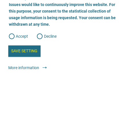
o
o
Issues would like to continuously improve this website. For
n
s
Fachberatungsstelle gegen sexualisierte Gewalt
this purpose, your consent to the statistical collection of
e
s
n
usage information is being requested. Your consent can be
t
03834 7983199
withdrawn at any time.
e
t
o
w
d
Accept
Decline
e
Envoyer un E-Mail
b
a
i
n
SAVE SETTING
Visiter le site
a
a
l
y
s
l
Conseil
Centres de soutien spécialisés
Anonyme
Gratuit
More information
i
s
o
g
Wendepunkt e.V. - Fachstelle gegen sexuellen
Missbrauch an Mädchen und Jungen
07617071191