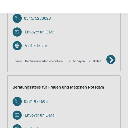
Gewalt
0345/5230028
Envoyer un E-Mail
Visiter le site
Conseil
Centres de soutien spécialisés
Anonyme
Gratuit
Beratungsstelle für Frauen und Mädchen Potsdam
0331 974695
Envoyer un E-Mail