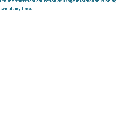
 to the statistical collection of usage information is bein
Identité de genre
Âge de la personne
awn at any time.
Comment les 
été sélectio
tiques
Offres légales
Les instituti
s'inscrire sur 
Accessibilité
Thèmes
national de s
victimes d'ab
seront activé