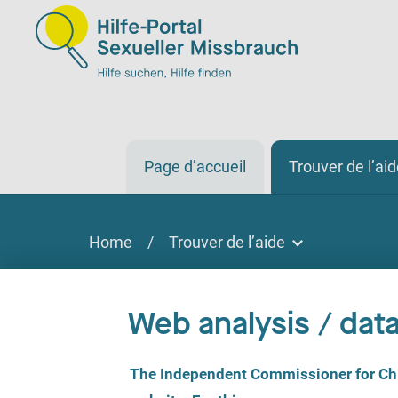
Page d’accueil
Trouver de l’ai
Home
/
Trouver de l’aide
Trouver de l’aide
Trouver de l'aide
Web analysis / data
Sur place, par téléphone, en ligne
C
The Independent Commissioner for Chil
o