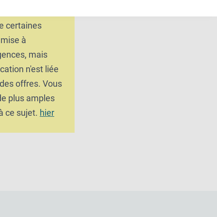
ertise.
e certaines
umise à
gences, mais
cation n'est liée
 des offres. Vous
 de plus amples
à ce sujet.
hier