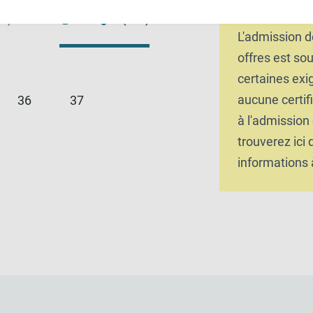
examen d'exp
75)
En ligne (364)
L'admission d
offres est so
certaines exi
aucune certifi
36
37
à l'admission
trouverez ici
informations 