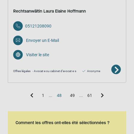
Rechtsanwältin Laura Elaine Hoffmann
05121208090
Envoyer un E-Mail
Visiter le site
Offres légales
Avocat·e ou cabinet d’avocat·e·s
Anonyme
1
...
48
49
...
61
Vue de la carte
La carte est une représentation visuelle supplémentaire de la vue en l
Comment les offres ont-elles été sélectionnées ?