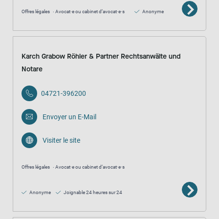
Offres légales
Avocat·e ou cabinet d’avocat·e·s
Anonyme
Karch Grabow Röhler & Partner Rechtsanwälte und
Notare
04721-396200
Envoyer un E-Mail
Visiter le site
Offres légales
Avocat·e ou cabinet d’avocat·e·s
Anonyme
Joignable 24 heures sur 24