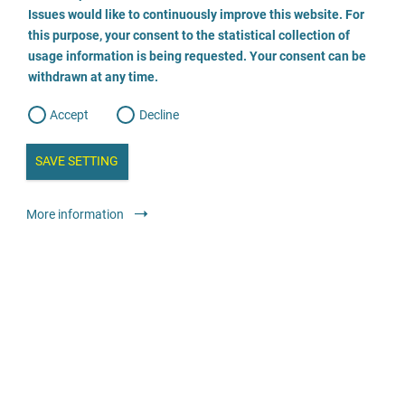
o
o
Issues would like to continuously improve this website. For
n
s
Rechtsanwältin Steffen
this purpose, your consent to the statistical collection of
e
s
n
usage information is being requested. Your consent can be
t
030 555 784 474
withdrawn at any time.
e
t
o
w
d
Accept
Decline
e
Envoyer un E-Mail
b
a
i
n
SAVE SETTING
Visiter le site
a
a
l
y
s
l
Offres légales
Avocat·e ou cabinet d’avocat·e·s
Anonyme
More information
i
s
o
g
Anwaltskanzlei Heck
040 410 10 29
Envoyer un E-Mail