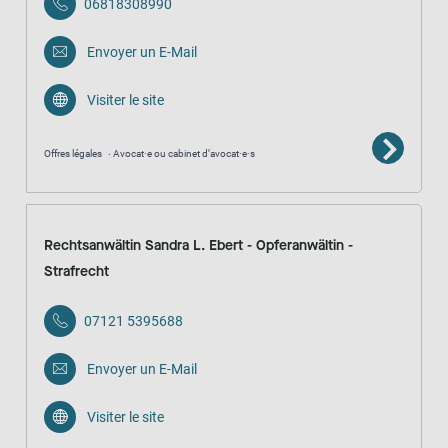
06818308990
Envoyer un E-Mail
Visiter le site
Offres légales
Avocat·e ou cabinet d’avocat·e·s
Rechtsanwältin Sandra L. Ebert - Opferanwältin -
Strafrecht
07121 5395688
Envoyer un E-Mail
Visiter le site