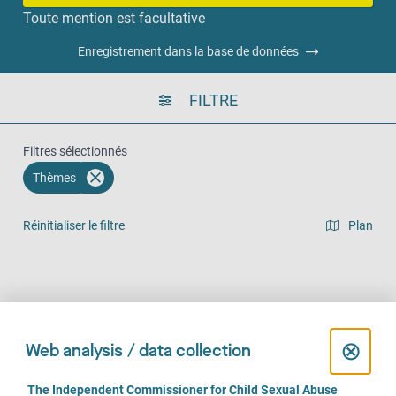
Toute mention est facultative
Enregistrement dans la base de données
FILTRE
Filtres sélectionnés
Thèmes
Réinitialiser le filtre
Plan
Vue en liste
Sur place (607)
Par téléphone (475)
En ligne (364)
C
⊗
Web analysis / data collection
l
C
The Independent Commissioner for Child Sexual Abuse