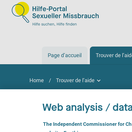
Page d’accueil
Trouver de l’ai
Home
/
Trouver de l’aide
Trouver de l’aide
Trouver de l'aide
Web analysis / data
Sur place, par téléphone, en ligne
C
The Independent Commissioner for Chil
o