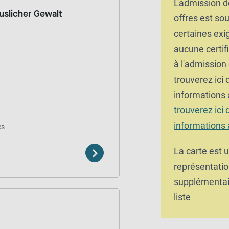
L'admission d
uslicher Gewalt
offres est so
certaines exi
aucune certifi
à l'admission
trouverez ici
informations 
trouverez ici
informations 
és
La carte est 
représentatio
supplémentair
liste