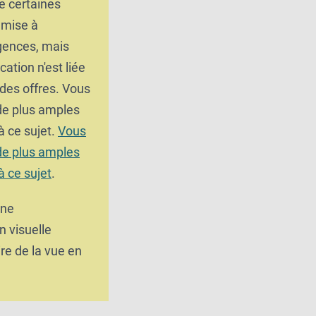
e certaines
umise à
gences, mais
cation n'est liée
 des offres. Vous
 de plus amples
à ce sujet.
Vous
 de plus amples
à ce sujet
.
une
n visuelle
e de la vue en