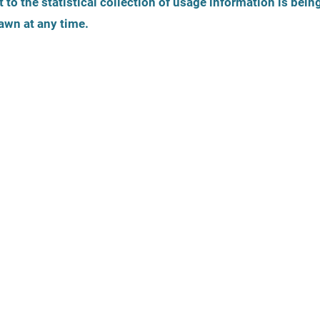
 to the statistical collection of usage information is bein
Identité de genre
Âge de la personne
awn at any time.
Vue de 
La carte est une 
tiques
Offres légales
Accessibilité
Thèmes