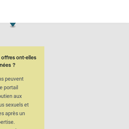
offres ont-elles
nnées ?
ons peuvent
le portail
outien aux
us sexuels et
es après un
ertise.