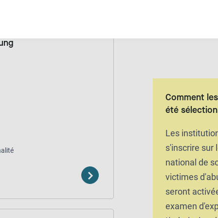
tung
Comment les 
été sélectio
Les instituti
s'inscrire sur 
alité
national de s
victimes d'ab
seront activé
examen d'exp