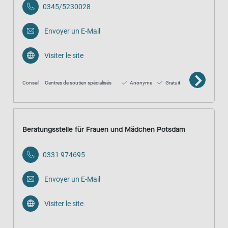
0345/5230028
Envoyer un E-Mail
Visiter le site
Conseil
Centres de soutien spécialisés
Anonyme
Gratuit
Beratungsstelle für Frauen und Mädchen Potsdam
0331 974695
Envoyer un E-Mail
Visiter le site