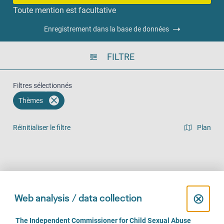
Toute mention est facultative
Enregistrement dans la base de données
FILTRE
Filtres sélectionnés
Thèmes
Réinitialiser le filtre
Plan
Vue en liste
Sur place (325)
Par téléphone (315)
En ligne (233)
C
⊗
Web analysis / data collection
l
C
The Independent Commissioner for Child Sexual Abuse