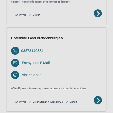
Conseil
Centres de conseil avec services spécialisés
Anonyme
Gratuit
Opferhilfe Land Brandenburg e.V.
03573140334
Envoyer un E-Mail
Visiter le site
Offres légales
Soutien psychosocial pendant la procédure judiciaire
Anonyme
Joignable 24 heures sur 24
Gratuit