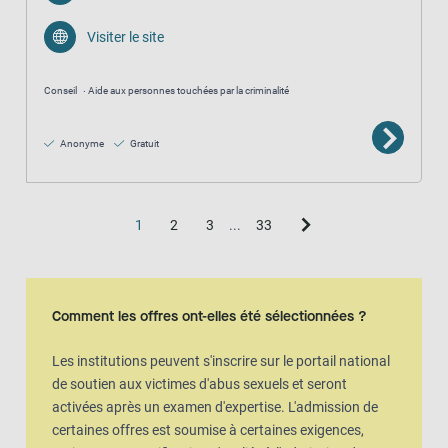
Visiter le site
Conseil
Aide aux personnes touchées par la criminalité
Anonyme
Gratuit
1
2
3
...
33
Vue de la carte
La carte est une représentation visuelle supplémentaire de la vue en l
Comment les offres ont-elles été sélectionnées ?
Les institutions peuvent s'inscrire sur le portail national
de soutien aux victimes d'abus sexuels et seront
activées après un examen d'expertise. L'admission de
certaines offres est soumise à certaines exigences,