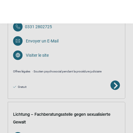
Opferberatung und Traumaambulanz der Opferhilfe Land
Brandenburg e.V.
0331 2802725
Envoyer un E-Mail
Visiter le site
Offres légales
Soutien psychosocial pendant la procédure judiciaire
Gratuit
Lichtung – Fachberatungsstelle gegen sexualisierte
Gewalt