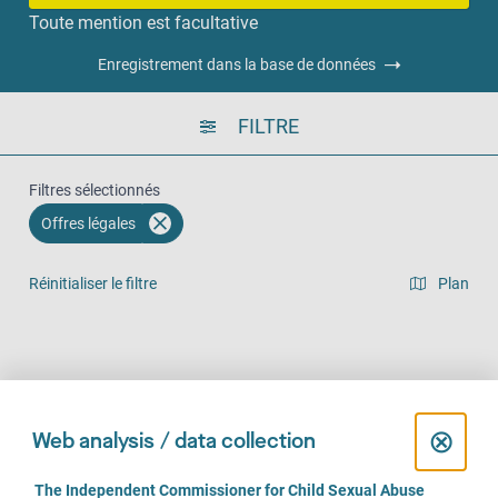
Toute mention est facultative
Enregistrement dans la base de données
FILTRE
Filtres sélectionnés
Offres légales
Réinitialiser le filtre
Plan
Vue en liste
Sur place (140)
Par téléphone (110)
En ligne (76)
C
⊗
Web analysis / data collection
l
C
The Independent Commissioner for Child Sexual Abuse