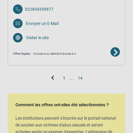
022894559877
Envoyer un E-Mail
Visiter le site
Offres légales
Avocat·e ou cabinet d’avocat·e·s
1
...
14
Vue de la carte
La carte est une représentation visuelle supplémentaire de la vue en l
Comment les offres ont-elles été sélectionnées ?
Les institutions peuvent s'inscrire sur le portail national
de soutien aux victimes d'abus sexuels et seront
activées après un examen d'expertise. L'admission de