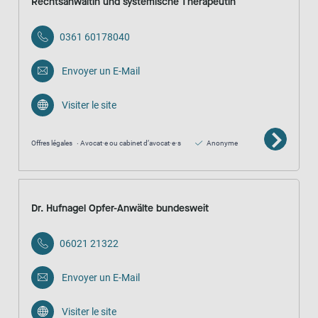
Rechtsanwältin und systemische Therapeutin
0361 60178040
Envoyer un E-Mail
Visiter le site
Offres légales
Avocat·e ou cabinet d’avocat·e·s
Anonyme
Dr. Hufnagel Opfer-Anwälte bundesweit
06021 21322
Envoyer un E-Mail
Visiter le site