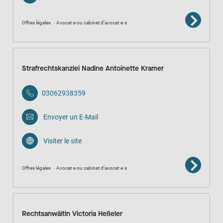
Offres légales
Avocat·e ou cabinet d’avocat·e·s
Strafrechtskanzlei Nadine Antoinette Kramer
03062938359
Envoyer un E-Mail
Visiter le site
Offres légales
Avocat·e ou cabinet d’avocat·e·s
Rechtsanwältin Victoria Heßeler