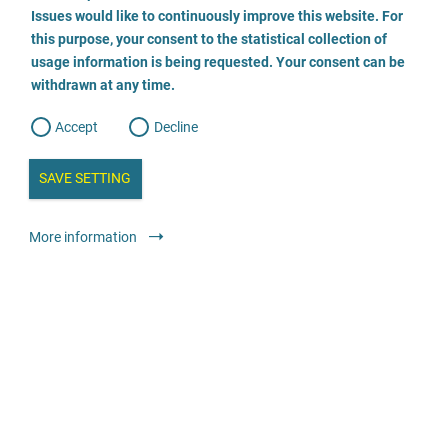
o
o
Issues would like to continuously improve this website. For
n
s
Rechtsanwältin
this purpose, your consent to the statistical collection of
e
s
n
usage information is being requested. Your consent can be
t
01794954214
withdrawn at any time.
e
t
o
w
d
Accept
Decline
e
Visiter le site
b
a
i
n
SAVE SETTING
a
Offres légales
Avocat·e ou cabinet d’avocat·e·s
a
l
y
s
l
More information
i
s
o
Rechtsanwältin Dr. Keiser
g
05115357720
Envoyer un E-Mail
Visiter le site