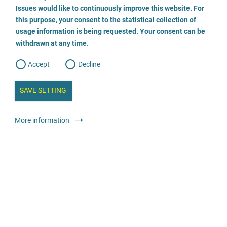
o
o
Issues would like to continuously improve this website. For
n
s
Fachberatungsstelle für Frauen und Mädchen, die von
this purpose, your consent to the statistical collection of
e
s
n
sexualisierter Gewalt betroffen sind
usage information is being requested. Your consent can be
t
withdrawn at any time.
e
t
o
02232/370137
w
d
Accept
Decline
e
b
a
Envoyer un E-Mail
i
n
SAVE SETTING
a
a
l
Visiter le site
y
s
l
More information
i
s
Offres légales
Soutien psychosocial pendant la procédure judiciaire
o
g
Anonyme
Gratuit
Wildwasser Nürnberg e.V.