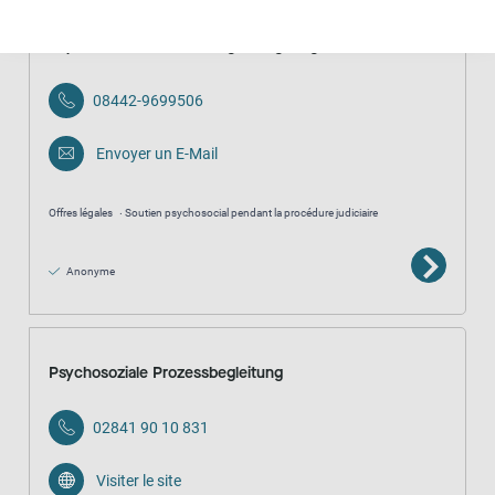
Psychosoziale Prozessbegleitung Wagner
08442-9699506
Envoyer un E-Mail
Offres légales
Soutien psychosocial pendant la procédure judiciaire
Anonyme
Psychosoziale Prozessbegleitung
02841 90 10 831
Visiter le site