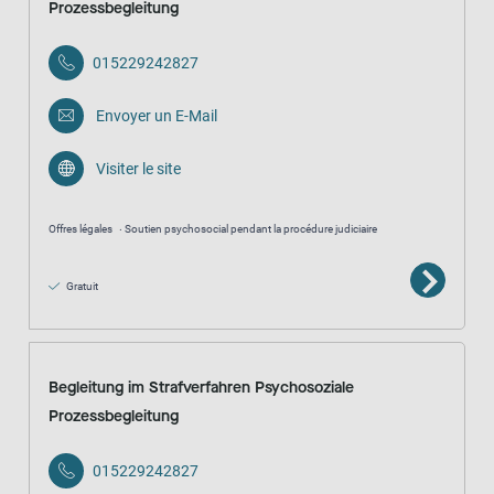
Prozessbegleitung
015229242827
Envoyer un E-Mail
Visiter le site
Offres légales
Soutien psychosocial pendant la procédure judiciaire
Gratuit
Begleitung im Strafverfahren Psychosoziale
Prozessbegleitung
015229242827