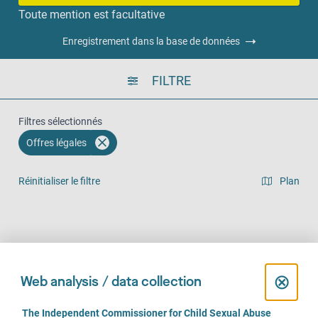
Toute mention est facultative
Enregistrement dans la base de données
FILTRE
Filtres sélectionnés
Offres légales
Réinitialiser le filtre
Plan
Vue en liste
Sur place (96)
Par téléphone (90)
En ligne (59)
C
⊗
Web analysis / data collection
l
C
The Independent Commissioner for Child Sexual Abuse