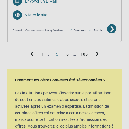
Envoyer un E-Mail
Visiter le site
Conseil
Centres de soutien spécialisés
Anonyme
Gratuit
1
...
5
6
...
185
Vue de la carte
La carte est une représentation visuelle supplémentaire de la vue en l
Comment les offres ont-elles été sélectionnées ?
Les institutions peuvent s'inscrire sur le portail national
de soutien aux victimes d'abus sexuels et seront
activées après un examen d'expertise. L'admission de
certaines offres est soumise à certaines exigences,
mais aucune certification n'est liée à l'admission des
offres. Vous trouverez ici de plus amples informations à