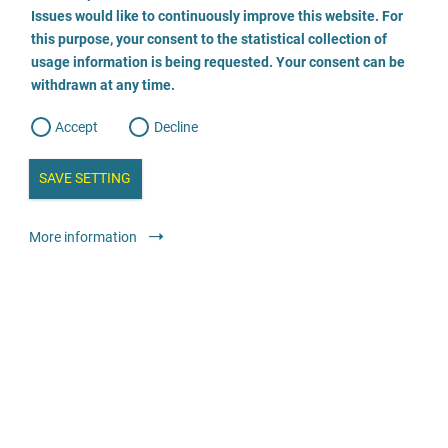
o
02961/ 2489
o
Issues would like to continuously improve this website. For
n
s
this purpose, your consent to the statistical collection of
e
s
Envoyer un E-Mail
n
usage information is being requested. Your consent can be
t
withdrawn at any time.
e
t
o
Visiter le site
w
d
Accept
Decline
e
b
Conseil
Centres de conseil généralistes
Anonyme
Gratuit
a
i
n
SAVE SETTING
a
a
l
y
s
l
More information
i
Allgemeine Beratungsstelle
s
o
0611/96721-26
g
Visiter le site
Conseil
Centres de conseil généralistes
Anonyme
Gratuit