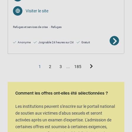
Visiter le site
Refuges et services de crise
Refuges
Anonyme
Joignable 24 heures sur 24
Gratuit
1
2
3
...
185
Vue de la carte
La carte est une représentation visuelle supplémentaire de la vue en l
Comment les offres ont-elles été sélectionnées ?
Les institutions peuvent s'inscrire sur le portail national
de soutien aux victimes d'abus sexuels et seront
activées après un examen d'expertise. L'admission de
certaines offres est soumise à certaines exigences,