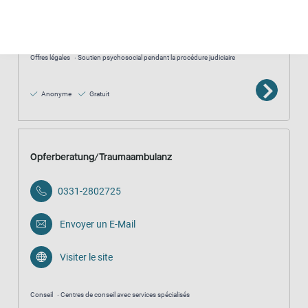
Visiter le site
Offres légales
Soutien psychosocial pendant la procédure judiciaire
Anonyme
Gratuit
Opferberatung/Traumaambulanz
0331-2802725
Envoyer un E-Mail
Visiter le site
Conseil
Centres de conseil avec services spécialisés