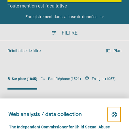
Toute mention est facultative
Enregistrement dans la base de données
FILTRE
Réinitialiser le filtre
Plan
Vue en liste
Sur place (1845)
Par téléphone (1521)
En ligne (1067)
C
⊗
Web analysis / data collection
Fachberatungsstelle gegen sexualisierte Gewalt
l
C
The Independent Commissioner for Child Sexual Abuse