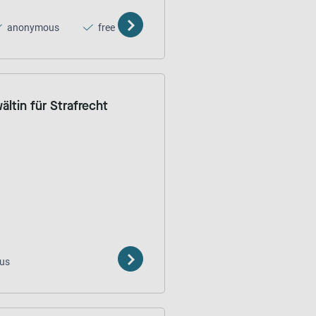
anonymous
free
ltin für Strafrecht
us