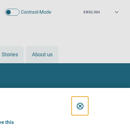
Contrast-Mode
Stories
About us
C
⊗
l
e this